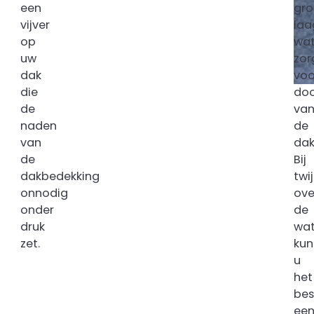
een
gro
vijver
laa
op
wat
uw
zor
dak
voo
die
doo
de
va
naden
de
van
dak
de
Bij
dakbedekking
twij
onnodig
ove
onder
de
druk
wat
zet.
kun
u
het
bes
ee