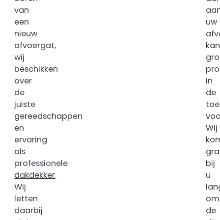
van
aa
een
uw
nieuw
afv
afvoergat,
kan
wij
gro
beschikken
pr
over
in
de
de
juiste
to
gereedschappen
voo
en
Wij
ervaring
ko
als
gr
professionele
bij
dakdekker
.
u
Wij
lan
letten
om
daarbij
de