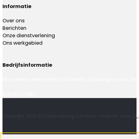
Informatie
Over ons
Berichten
Onze dienstverlening
Ons werkgebied
Bedrijfsinformatie
Wij werken alleen met maatwerk oplossingen voor het 
KvK:82373167
Copyright 2026 © Dakbedekking Van Eerd - Website door
QL 