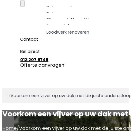
Dakrenovatie
Dakpannen vervangen
Bitumen dakbedekking
Pannendak renoveren
Loodwerk renoveren
Contact
Bel direct
013 207 6748
Offerte aanvragen
Voorkom een vijver op uw dak met de juiste onderuitloo
>
Voorkom een vijver op uw dak met d
Home
/
Voorkom een vijver op uw dak met de juiste on