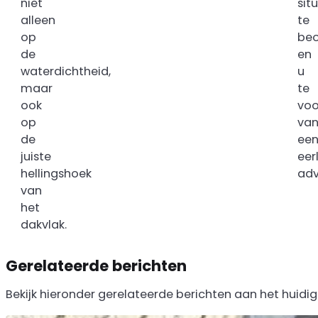
niet
sit
alleen
te
op
beo
de
en
waterdichtheid,
u
maar
te
ook
voo
op
va
de
ee
juiste
eerl
hellingshoek
adv
van
het
dakvlak.
Gerelateerde berichten
Bekijk hieronder gerelateerde berichten aan het huidig