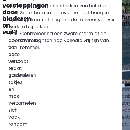
ee
verstoppingen
onderuitloop
zelf
losse bladeren en takken van het dak.
we
sl
door
kan
veel
Snoei bomen die over het dak hangen
kan
fu
bladeren
zijn
doen
regelmatig terug om de toevoer van vuil
zoe
af
en
werk
om
te beperken.
het
vuil?
niet
de
Controleer na een zware storm of de
uite
doen
doorstroming
afvoerpunten nog volledig vrij zijn van
ee
als
van
rommel.
and
deze
het
weg
verstopt
water
Sti
raakt.
te
wat
Bladeren,
garanderen:
op
takjes
ee
en
pla
mos
da
verzamelen
zor
zich
voo
vaak
ext
rondom
dru