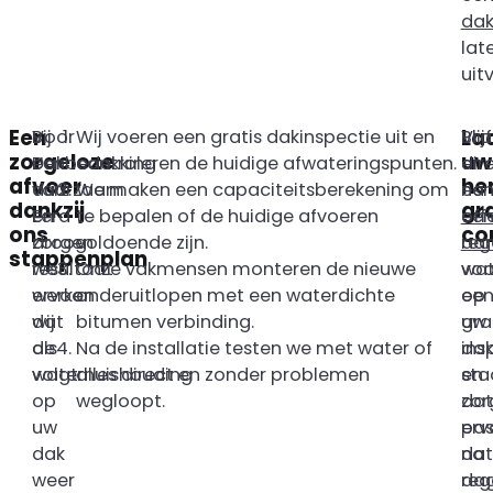
dak
lat
uit
Een
La
Bij
Voor
Wij voeren een gratis dakinspectie uit en
Blijf
Vr
zorgeloze
uw
Dakbedekking
een
controleren de huidige afwateringspunten.
er
dir
afvoer
he
van
duurzaam
We maken een capaciteitsberekening om
na
ee
dankzij
gr
Eerd
en
te bepalen of de huidige afvoeren
ee
off
ons
co
zorgen
droog
voldoende zijn.
reg
aa
stappenplan
we
resultaat
Onze vakmensen monteren de nieuwe
wat
voo
ervoor
werken
onderuitlopen met een waterdichte
op
ee
dat
wij
bitumen verbinding.
uw
gra
de
als
Na de installatie testen we met water of
da
ins
waterhuishouding
volgt:
alles direct en zonder problemen
sta
en
op
wegloopt.
dat
zor
uw
pa
erv
dak
na
dat
weer
da
reg