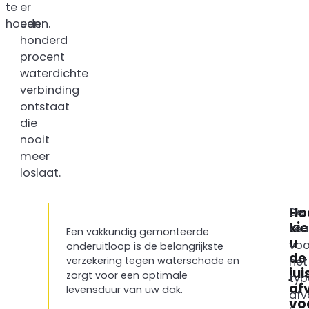
te
er
houden.
een
honderd
procent
waterdichte
verbinding
ontstaat
die
nooit
meer
loslaat.
Ho
De
kie
keu
Een vakkundig gemonteerde
u
voo
onderuitloop is de belangrijkste
de
het
verzekering tegen waterschade en
jui
zorgt voor een optimale
typ
af
levensduur van uw dak.
afv
vo