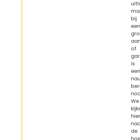
uit
ma
bij
ee
gro
aa
of
ga
is
ee
nau
ber
nod
We
kijk
hier
naa
de
hoe