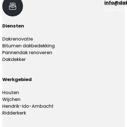
info@dak
Stuur een
Diensten
Dakrenovatie
Bitumen dakbedekking
Pannendak renoveren
Dakdekker
Werkgebied
Houten
Wijchen
Hendrik-Ido-Ambacht
Ridderkerk