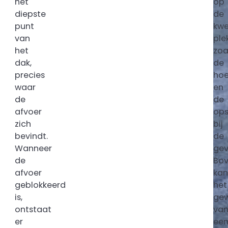
het
op
diepste
de
punt
kwe
van
ple
het
zoa
dak,
de
precies
ho
waar
en
de
de
afvoer
op
zich
bij
bevindt.
de
Wanneer
gev
de
Bov
afvoer
kan
geblokkeerd
het
is,
gew
ontstaat
va
er
ee