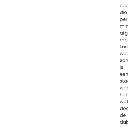
reg
die
per
min
afg
mo
kun
wor
So
is
ee
sta
waa
het
wat
doo
de
dak