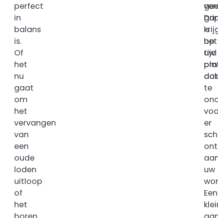
perfect
ver
ge
in
Da
gri
balans
is
krij
is.
het
op
Of
tijd
uw
het
om
pla
nu
act
dak
gaat
te
om
on
het
voo
vervangen
er
van
sc
een
ont
oude
aa
loden
uw
uitloop
won
of
Een
het
kle
boren
aan