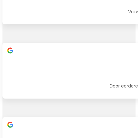
Vakw
Door eerdere