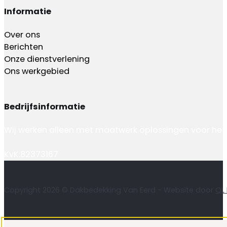
Informatie
Over ons
Berichten
Onze dienstverlening
Ons werkgebied
Bedrijfsinformatie
Wij werken alleen met maatwerk oplossingen voor het 
KvK:82373167
Copyright 2026 © Dakbedekking Van Eerd - Website door
QL 