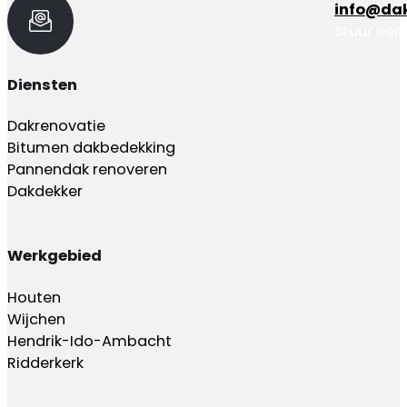
info@dak
zodat jouw nieuwe constructie bestand is tegen
Stuur een
het veranderende Nederlandse klimaat.
Diensten
Dakrenovatie
Bitumen dakbedekking
Pannendak renoveren
Dakdekker
Werkgebied
Houten
Wijchen
Hendrik-Ido-Ambacht
Ridderkerk