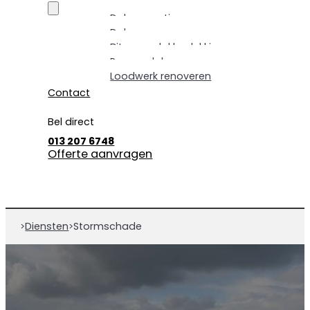
Dakrenovatie
Dakpannen vervangen
Bitumen dakbedekking
Pannendak renoveren
Loodwerk renoveren
Contact
Bel direct
013 207 6748
Offerte aanvragen
Diensten
Stormschade
>
>