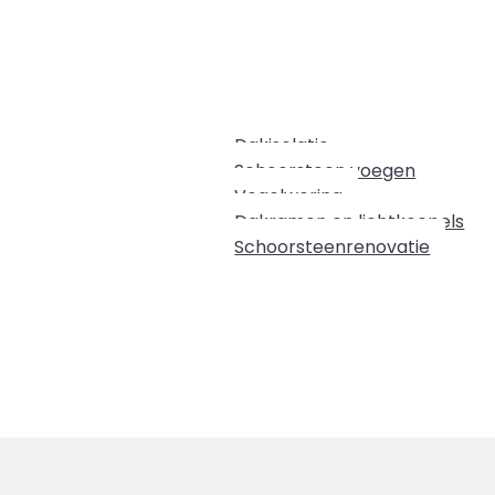
Dakisolatie
Schoorsteen voegen
Vogelwering
Dakramen en lichtkoepels
Schoorsteenrenovatie