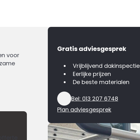
Gratis adviesgesprek
en voor
urzame
Vrijblijvend dakinspectie
Eerlijke prijzen
De beste materialen
Bel: 013 207 6748
Plan adviesgesprek
offerte