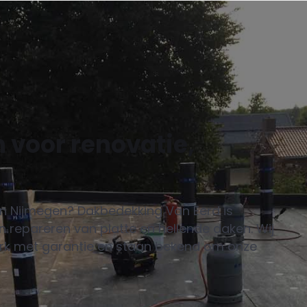
 voor renovatie,
in Nijmegen? Dakbedekking Van Eerd is
 repareren van platte en hellende daken. Wij
rk met garantie en staan bekend om onze