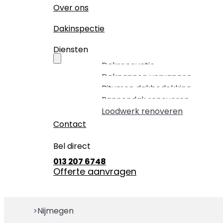
Over ons
Dakinspectie
Diensten
Dakrenovatie
Dakpannen vervangen
Bitumen dakbedekking
Pannendak renoveren
Loodwerk renoveren
Contact
Bel direct
013 207 6748
Offerte aanvragen
Nijmegen
>