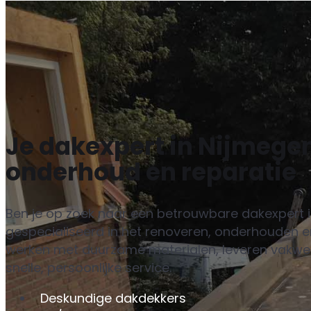
Je dakexpert in Nijmegen
onderhoud en reparatie
Ben je op zoek naar een betrouwbare dakexpert 
gespecialiseerd in het renoveren, onderhouden en
werken met duurzame materialen, leveren vakwe
snelle, persoonlijke service.
Deskundige dakdekkers