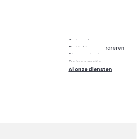
Zinkwerk renoveren
Daklekkage repareren
Stormschade
Dakreparatie
Al onze diensten