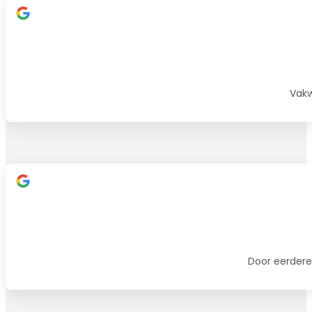
Vakw
Door eerdere