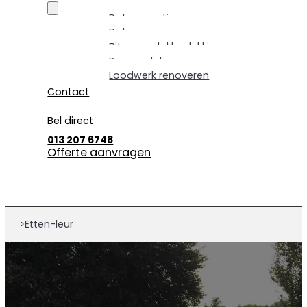
Dakrenovatie
Dakpannen vervangen
Bitumen dakbedekking
Pannendak renoveren
Loodwerk renoveren
Contact
Bel direct
013 207 6748
Offerte aanvragen
Etten-leur
>