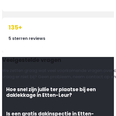
135
+
5 sterren reviews
Veelgestelde vragen
We zetten graag wat veel voorkomende vragen over onze
vraag er niet bij? Geen probleem, neem contact op en
Hoe snel zijn jullie ter plaatse bij een
daklekkage in Etten-Leur?
Is een gratis dakinspectie in Etten-
Bij een acute daklekkage in Etten-Leur begrijpen