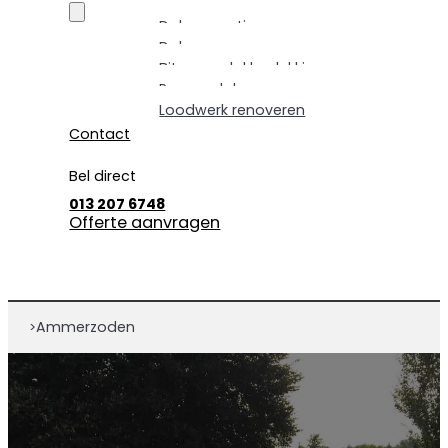
Dakrenovatie
Dakpannen vervangen
Bitumen dakbedekking
Pannendak renoveren
Loodwerk renoveren
Contact
Bel direct
013 207 6748
Offerte aanvragen
Ammerzoden
>