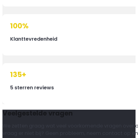
100
%
Klanttevredenheid
135
+
5 sterren reviews
Veelgestelde vragen
We zetten graag wat veel voorkomende vragen over onze
vraag er niet bij? Geen probleem, neem contact op en